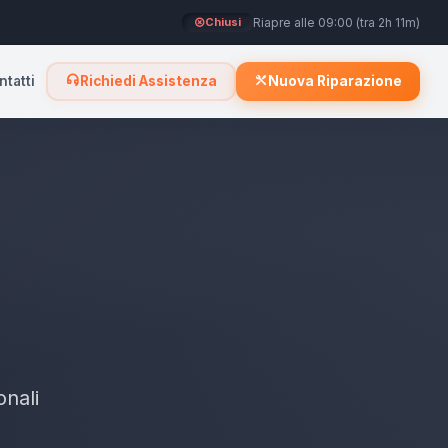
Riapre alle 09:00 (tra 2h 11m)
Chiusi
ntatti
Richiedi Assistenza
Nuova Riparazione
onali