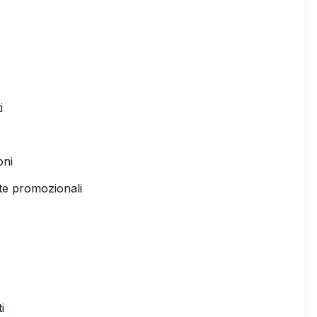
i
oni
rte promozionali
i