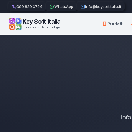
099 829 3794
WhatsApp
info@keysoftitalia.it
Key Soft Italia
Prodotti
L'universo della Tecnologia
Info